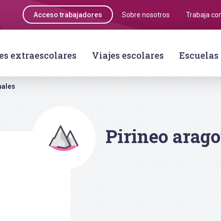
Acceso trabajadores
Sobre nosotros
Trabaja co
es extraescolares
Viajes escolares
Escuelas
nales
Pirineo arag