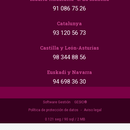
91 086 75 26
Catalunya
93 120 56 73
Castilla y León-Asturias
98 344 88 56
Euskadi y Navarra
94 698 36 30
Software Gestión
GESIO®
Política de protección de datos
-
Aviso legal
0.121 seg /
90 sql
/ 2 MB